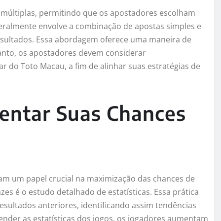
 múltiplas, permitindo que os apostadores escolham
 geralmente envolve a combinação de apostas simples e
resultados. Essa abordagem oferece uma maneira de
rtanto, os apostadores devem considerar
ar do Toto Macau, a fim de alinhar suas estratégias de
entar Suas Chances
am um papel crucial na maximização das chances de
s é o estudo detalhado de estatísticas. Essa prática
sultados anteriores, identificando assim tendências
nder as estatísticas dos jogos, os jogadores aumentam