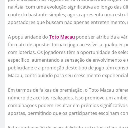
na Ásia, com uma evolução significativa ao longo das ú
contexto bastante simples, agora apresenta uma estru
apostadores que buscam não apenas entretenimento, 
A popularidade do
Toto Macau
pode ser atribuída a vár
formato de apostas torna o jogo acessível a qualquer 
com loterias. Os jogadores têm a oportunidade de sel
específico, aumentando a sensação de envolvimento e e
publicidade e a promoção deste tipo de jogo têm consol
Macau, contribuindo para seu crescimento exponencial
Em termos de faixas de premiação, o Toto Macau ofer
número de acertos realizados. Isso promove um ambien
combinações podem resultar em prêmios significativos.
apostas, permitindo que os participantes escolham conf
Esta combinação de acessibilidade, estrutura clara de