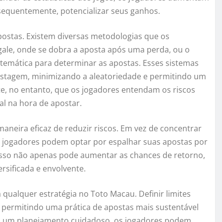
sequentemente, potencializar seus ganhos.
postas. Existem diversas metodologias que os
le, onde se dobra a aposta após uma perda, ou o
temática para determinar as apostas. Esses sistemas
stagem, minimizando a aleatoriedade e permitindo um
e, no entanto, que os jogadores entendam os riscos
al na hora de apostar.
maneira eficaz de reduzir riscos. Em vez de concentrar
s jogadores podem optar por espalhar suas apostas por
Isso não apenas pode aumentar as chances de retorno,
sificada e envolvente.
 qualquer estratégia no Toto Macau. Definir limites
as, permitindo uma prática de apostas mais sustentável
m um planejamento cuidadoso, os jogadores podem