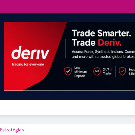
Estratégias