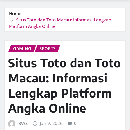
Home
Situs Toto dan Toto Macau: Informasi Lengkap
Platform Angka Online
GAMING
SPORTS
Situs Toto dan Toto
Macau: Informasi
Lengkap Platform
Angka Online
BWS
Jan 9, 2026
0