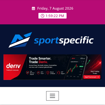
Skip
Friday, 7 August 2026
to
content
1:59:23 PM