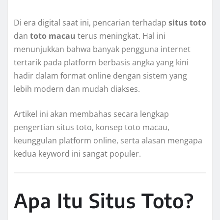
Di era digital saat ini, pencarian terhadap
situs toto
dan
toto macau
terus meningkat. Hal ini
menunjukkan bahwa banyak pengguna internet
tertarik pada platform berbasis angka yang kini
hadir dalam format online dengan sistem yang
lebih modern dan mudah diakses.
Artikel ini akan membahas secara lengkap
pengertian situs toto, konsep toto macau,
keunggulan platform online, serta alasan mengapa
kedua keyword ini sangat populer.
Apa Itu Situs Toto?