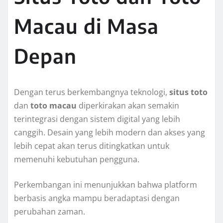
Macau di Masa
Depan
Dengan terus berkembangnya teknologi,
situs toto
dan
toto macau
diperkirakan akan semakin
terintegrasi dengan sistem digital yang lebih
canggih. Desain yang lebih modern dan akses yang
lebih cepat akan terus ditingkatkan untuk
memenuhi kebutuhan pengguna.
Perkembangan ini menunjukkan bahwa platform
berbasis angka mampu beradaptasi dengan
perubahan zaman.