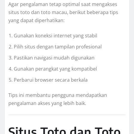
Agar pengalaman tetap optimal saat mengakses
situs toto dan toto macau, berikut beberapa tips
yang dapat diperhatikan:
Gunakan koneksi internet yang stabil
Pilih situs dengan tampilan profesional
Pastikan navigasi mudah digunakan
Gunakan perangkat yang kompatibel
Perbarui browser secara berkala
Tips ini membantu pengguna mendapatkan
pengalaman akses yang lebih baik.
Situs Toto dan Toto