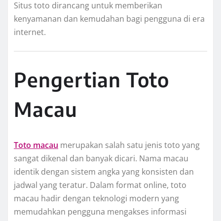
Situs toto dirancang untuk memberikan
kenyamanan dan kemudahan bagi pengguna di era
internet.
Pengertian Toto
Macau
Toto macau
merupakan salah satu jenis toto yang
sangat dikenal dan banyak dicari. Nama macau
identik dengan sistem angka yang konsisten dan
jadwal yang teratur. Dalam format online, toto
macau hadir dengan teknologi modern yang
memudahkan pengguna mengakses informasi