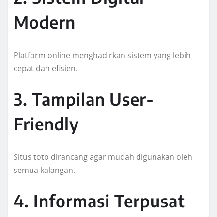
Modern
Platform online menghadirkan sistem yang lebih
cepat dan efisien.
3. Tampilan User-
Friendly
Situs toto dirancang agar mudah digunakan oleh
semua kalangan.
4. Informasi Terpusat