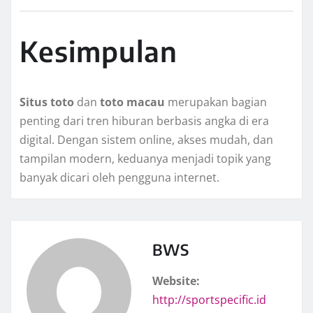
Kesimpulan
Situs toto
dan
toto macau
merupakan bagian
penting dari tren hiburan berbasis angka di era
digital. Dengan sistem online, akses mudah, dan
tampilan modern, keduanya menjadi topik yang
banyak dicari oleh pengguna internet.
BWS
Website:
http://sportspecific.id