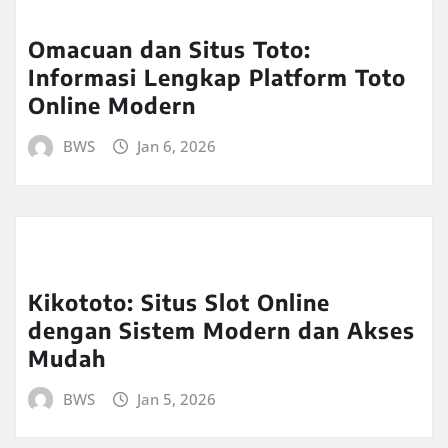
Omacuan dan Situs Toto:
Informasi Lengkap Platform Toto
Online Modern
BWS
Jan 6, 2026
Kikototo: Situs Slot Online
dengan Sistem Modern dan Akses
Mudah
BWS
Jan 5, 2026