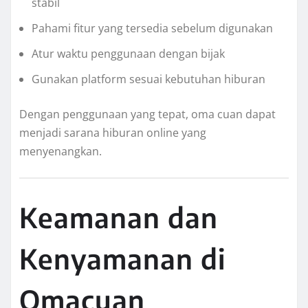
stabil
Pahami fitur yang tersedia sebelum digunakan
Atur waktu penggunaan dengan bijak
Gunakan platform sesuai kebutuhan hiburan
Dengan penggunaan yang tepat, oma cuan dapat
menjadi sarana hiburan online yang
menyenangkan.
Keamanan dan
Kenyamanan di
Omacuan