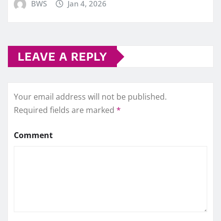
BWS
Jan 4, 2026
LEAVE A REPLY
Your email address will not be published.
Required fields are marked
*
Comment