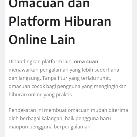
Omacuan dan
Platform Hiburan
Online Lain
Dibandingkan platform lain,
oma cuan
menawarkan pengalaman yang lebih sederhana
dan langsung. Tanpa fitur yang terlalu rumit,
omacuan cocok bagi pengguna yang menginginkan
hiburan online yang praktis.
Pendekatan ini membuat omacuan mudah diterima
oleh berbagai kalangan, baik pengguna baru
maupun pengguna berpengalaman.