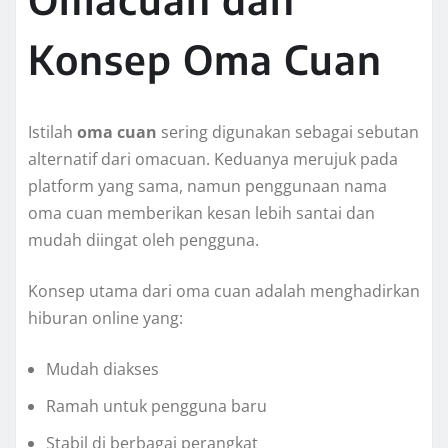
Konsep Oma Cuan
Istilah
oma cuan
sering digunakan sebagai sebutan
alternatif dari omacuan. Keduanya merujuk pada
platform yang sama, namun penggunaan nama
oma cuan memberikan kesan lebih santai dan
mudah diingat oleh pengguna.
Konsep utama dari oma cuan adalah menghadirkan
hiburan online yang:
Mudah diakses
Ramah untuk pengguna baru
Stabil di berbagai perangkat