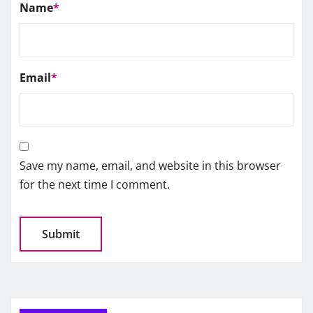
Name
*
Email
*
Save my name, email, and website in this browser
for the next time I comment.