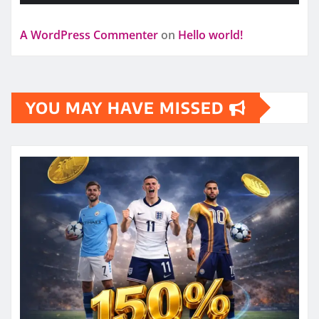
A WordPress Commenter
on
Hello world!
YOU MAY HAVE MISSED