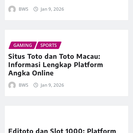
BWS
Jan 9, 2026
GAMING
SPORTS
Situs Toto dan Toto Macau:
Informasi Lengkap Platform
Angka Online
BWS
Jan 9, 2026
Editoto dan Slot 1000: Platform