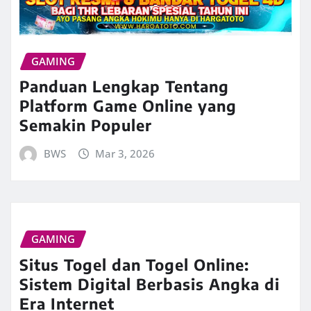
GAMING
Panduan Lengkap Tentang
Platform Game Online yang
Semakin Populer
BWS
Mar 3, 2026
GAMING
Situs Togel dan Togel Online:
Sistem Digital Berbasis Angka di
Era Internet