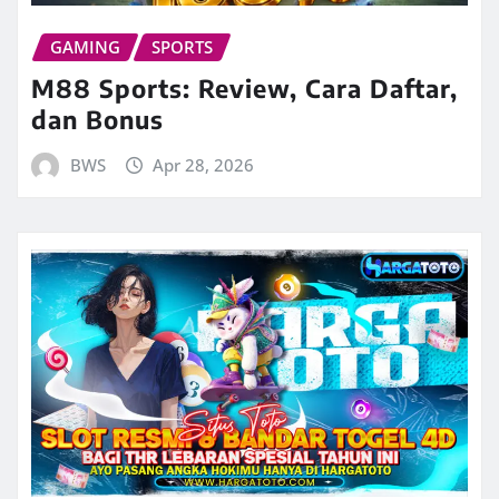
GAMING
SPORTS
M88 Sports: Review, Cara Daftar,
dan Bonus
BWS
Apr 28, 2026