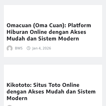
Omacuan (Oma Cuan): Platform
Hiburan Online dengan Akses
Mudah dan Sistem Modern
BWS
Jan 4, 2026
Kikototo: Situs Toto Online
dengan Akses Mudah dan Sistem
Modern