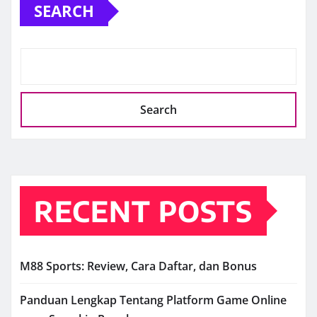
SEARCH
Search
RECENT POSTS
M88 Sports: Review, Cara Daftar, dan Bonus
Panduan Lengkap Tentang Platform Game Online