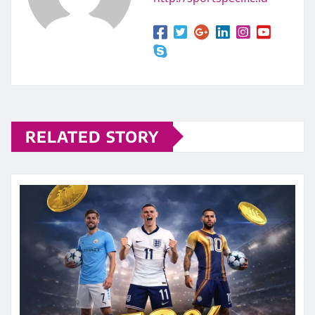
RELATED STORY