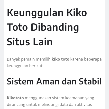
Keunggulan Kiko
Toto Dibanding
Situs Lain
Banyak pemain memilih
kiko toto
karena beberapa
keunggulan berikut:
Sistem Aman dan Stabil
Kikototo
menggunakan sistem keamanan yang
dirancang untuk melindungi data dan aktivitas