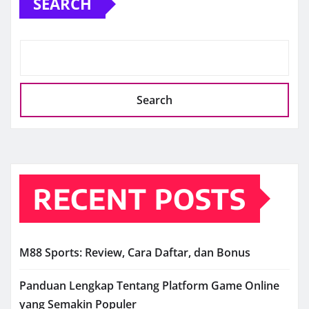
SEARCH
Search
RECENT POSTS
M88 Sports: Review, Cara Daftar, dan Bonus
Panduan Lengkap Tentang Platform Game Online
yang Semakin Populer