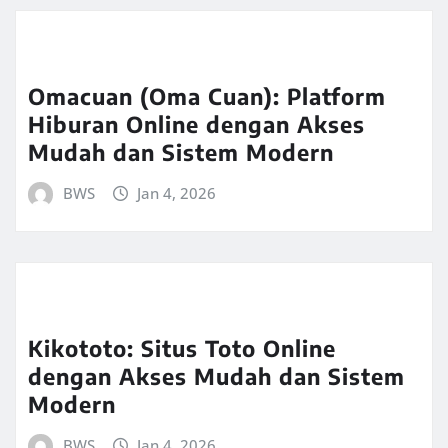
Omacuan (Oma Cuan): Platform
Hiburan Online dengan Akses
Mudah dan Sistem Modern
BWS
Jan 4, 2026
Kikototo: Situs Toto Online
dengan Akses Mudah dan Sistem
Modern
BWS
Jan 4, 2026