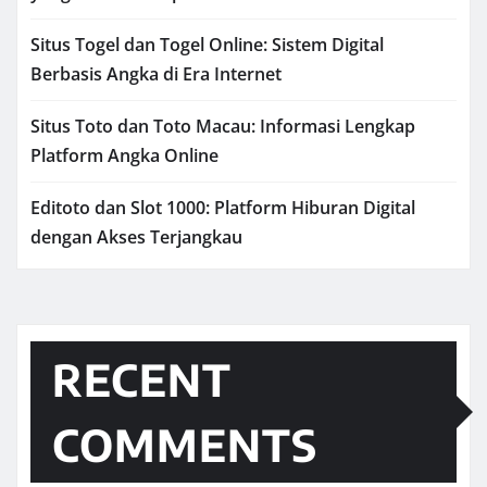
Situs Togel dan Togel Online: Sistem Digital
Berbasis Angka di Era Internet
Situs Toto dan Toto Macau: Informasi Lengkap
Platform Angka Online
Editoto dan Slot 1000: Platform Hiburan Digital
dengan Akses Terjangkau
RECENT
COMMENTS