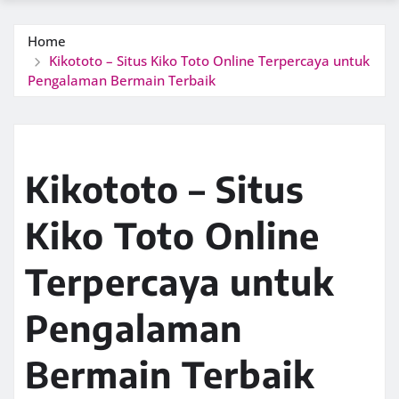
Home
Kikototo – Situs Kiko Toto Online Terpercaya untuk
Pengalaman Bermain Terbaik
Kikototo – Situs
Kiko Toto Online
Terpercaya untuk
Pengalaman
Bermain Terbaik