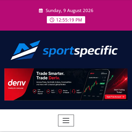
Skip
Sunday, 9 August 2026
to
content
12:55:20 PM