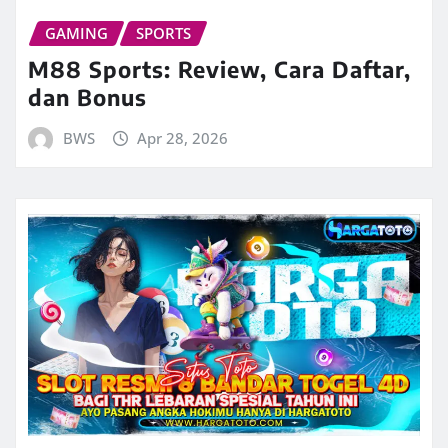
GAMING
SPORTS
M88 Sports: Review, Cara Daftar,
dan Bonus
BWS
Apr 28, 2026