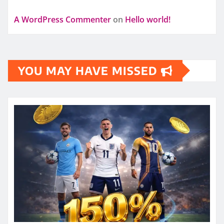
A WordPress Commenter
on
Hello world!
YOU MAY HAVE MISSED