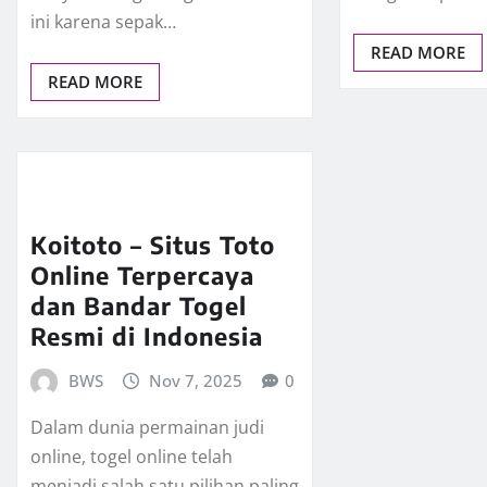
ini karena sepak…
READ MORE
READ MORE
Koitoto – Situs Toto
Online Terpercaya
dan Bandar Togel
Resmi di Indonesia
BWS
Nov 7, 2025
0
Dalam dunia permainan judi
online, togel online telah
menjadi salah satu pilihan paling