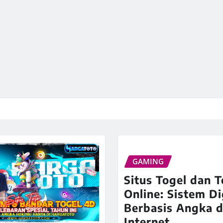
GAMING
Situs Togel dan T
Online: Sistem Di
Berbasis Angka d
Internet