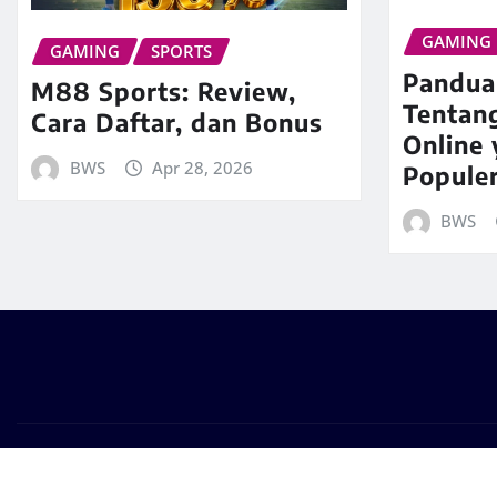
GAMING
GAMING
SPORTS
Pandua
M88 Sports: Review,
Tentan
Cara Daftar, dan Bonus
Online
BWS
Apr 28, 2026
Popule
BWS
Copyright © 2026 | Powered by
WordPress
|
Frankfurt N