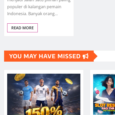
populer di kalangan pemain
Indonesia. Banyak orang…
READ MORE
YOU MAY HAVE MISSED