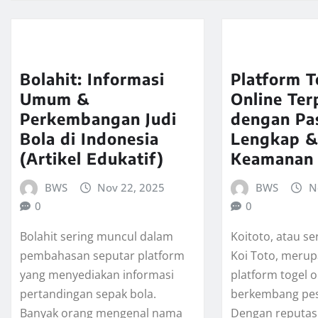
Bolahit: Informasi
Platform T
Umum &
Online Ter
Perkembangan Judi
dengan Pa
Bola di Indonesia
Lengkap 
(Artikel Edukatif)
Keamanan 
BWS
Nov 22, 2025
BWS
N
0
0
Bolahit sering muncul dalam
Koitoto, atau se
pembahasan seputar platform
Koi Toto, merup
yang menyediakan informasi
platform togel o
pertandingan sepak bola.
berkembang pesa
Banyak orang mengenal nama
Dengan reputas