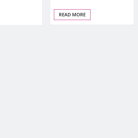
READ MORE