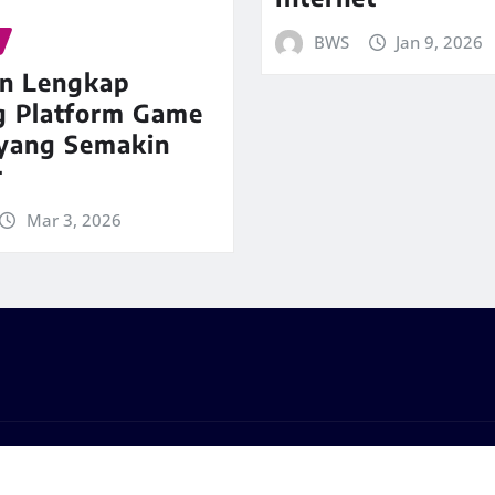
BWS
Jan 9, 2026
n Lengkap
g Platform Game
 yang Semakin
r
Mar 3, 2026
ews
by ThemeArile